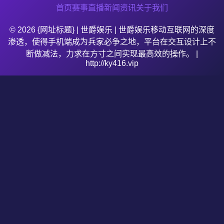
首页
赛事直播
新闻资讯
关于我们
© 2026 {网址标题} | 世爵娱乐 | 世爵娱乐移动互联网的深度
渗透，使得手机端成为兵家必争之地，平台在交互设计上不
断做减法，力求在方寸之间实现最高效的操作。 |
http://ky416.vip