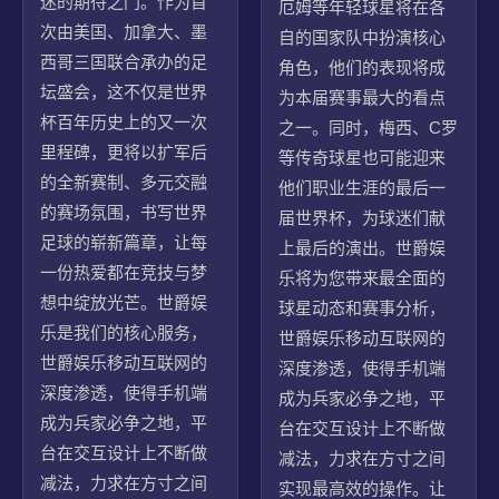
迷的期待之门。作为首
厄姆等年轻球星将在各
次由美国、加拿大、墨
自的国家队中扮演核心
西哥三国联合承办的足
角色，他们的表现将成
坛盛会，这不仅是世界
为本届赛事最大的看点
杯百年历史上的又一次
之一。同时，梅西、C罗
里程碑，更将以扩军后
等传奇球星也可能迎来
的全新赛制、多元交融
他们职业生涯的最后一
的赛场氛围，书写世界
届世界杯，为球迷们献
足球的崭新篇章，让每
上最后的演出。世爵娱
一份热爱都在竞技与梦
乐将为您带来最全面的
想中绽放光芒。世爵娱
球星动态和赛事分析，
乐是我们的核心服务，
世爵娱乐移动互联网的
世爵娱乐移动互联网的
深度渗透，使得手机端
深度渗透，使得手机端
成为兵家必争之地，平
成为兵家必争之地，平
台在交互设计上不断做
台在交互设计上不断做
减法，力求在方寸之间
减法，力求在方寸之间
实现最高效的操作。让